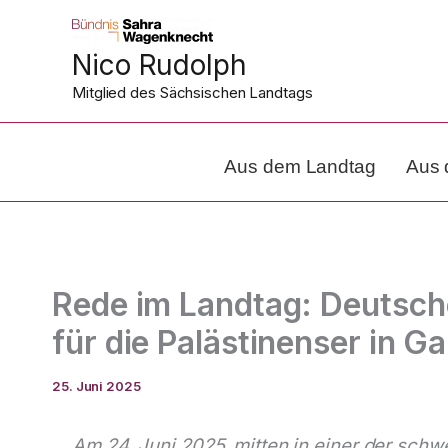
Zum
Inhalt
Nico Rudolph
springen
Mitglied des Sächsischen Landtags
Aus dem Landtag
Aus 
Rede im Landtag: Deutsche
für die Palästinenser in G
25. Juni 2025
Am 24. Juni 2025, mitten in einer der sch