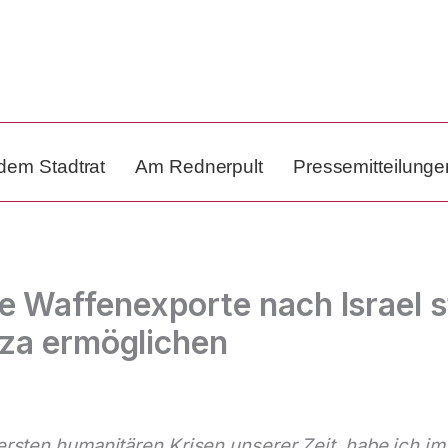
dem Stadtrat
Am Rednerpult
Pressemitteilunge
 Waffenexporte nach Israel s
aza ermöglichen
wersten humanitären Krisen unserer Zeit, habe ich 