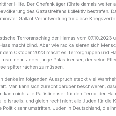
ärer Hilfe. Der Chefankläger führte damals weiter a
bevölkerung des Gazastreifens kollektiv bestrafen. D
minister Gallant Verantwortung für diese Kriegsver
stische Terroranschlag der Hamas vom 07.10.2023 un
Hass macht blind. Aber wie radikalisieren sich Mens
vor dem Oktober 2023 macht es Terrorgruppen und Ha
e umso mehr. Jeder junge Palästinenser, der seine El
iese später rächen zu müssen.
 ich denke im folgenden Ausspruch steckt viel Wahrhei
t. Man kann sich zurecht darüber beschweren, dass
n kann nicht alle Palästinenser für den Terror der 
alle Israelis, und gleich recht nicht alle Juden für d
Politik sehr umstritten. Juden in Deutschland, die ihn