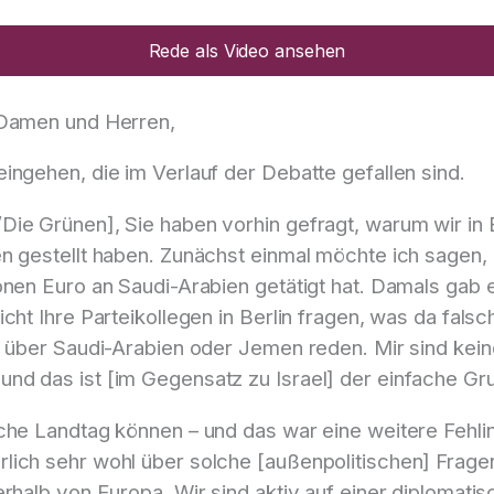
Rede als Video ansehen
 Damen und Herren,
ingehen, die im Verlauf der Debatte gefallen sind.
Die Grünen], Sie haben vorhin gefragt, warum wir in
n gestellt haben. Zunächst einmal möchte ich sagen,
ionen Euro an Saudi-Arabien getätigt hat. Damals gab
ht Ihre Parteikollegen in Berlin fragen, was da falsch
ht über Saudi-Arabien oder Jemen reden. Mir sind kei
nd das ist [im Gegensatz zu Israel] der einfache Gr
che Landtag können – und das war eine weitere Fehli
ich sehr wohl über solche [außenpolitischen] Fragen
rhalb von Europa. Wir sind aktiv auf einer diplomatisc