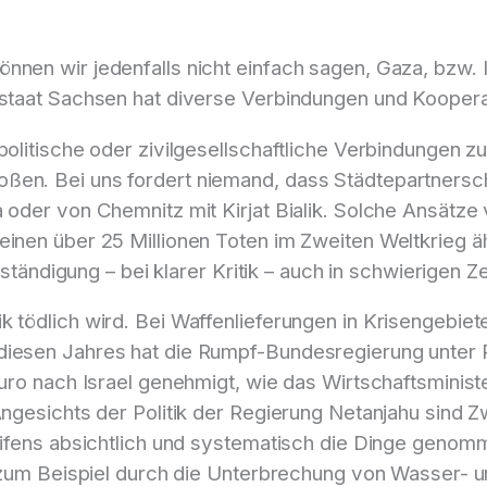
nen wir jedenfalls nicht einfach sagen, Gaza, bzw. Is
istaat Sachsen hat diverse Verbindungen und Koopera
politische oder zivilgesellschaftliche Verbindungen z
ßen. Bei uns fordert niemand, dass Städtepartnersc
a oder von Chemnitz mit Kirjat Bialik. Solche Ansätze
einen über 25 Millionen Toten im Zweiten Weltkrieg ä
rständigung – bei klarer Kritik – auch in schwierigen Ze
k tödlich wird. Bei Waffenlieferungen in Krisengebie
diesen Jahres hat die Rumpf-Bundesregierung unter 
 Euro nach Israel genehmigt, wie das Wirtschaftsmini
Angesichts der Politik der Regierung Netanjahu sind Z
reifens absichtlich und systematisch die Dinge genom
f: zum Beispiel durch die Unterbrechung von Wasser- 