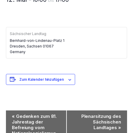
–
bis
Sächsischer Landtag
Bernhard-von-Lindenau-Platz 1
Dresden
,
Sachsen
01067
Germany
Zum Kalender hinzufügen
Veranstaltung-
«
Gedenken zum 81.
Plenarsitzung des
Navigation
Jahrestag der
Sächsischen
Befreiung vom
Landtages
»