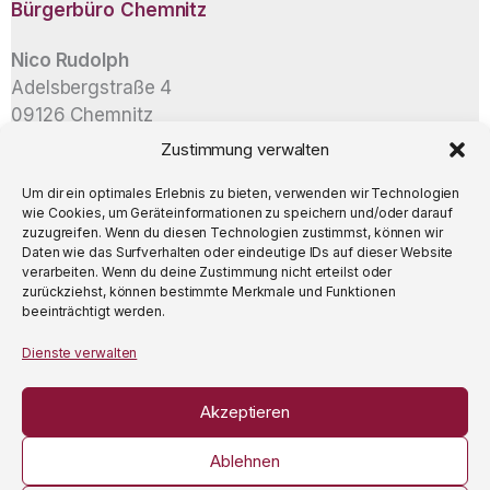
Bürgerbüro
Chemnitz
Nico Rudolph
Adelsbergstraße 4
09126 Chemnitz
Zustimmung verwalten
info@nico-rudolph.de
Um dir ein optimales Erlebnis zu bieten, verwenden wir Technologien
wie Cookies, um Geräteinformationen zu speichern und/oder darauf
zuzugreifen. Wenn du diesen Technologien zustimmst, können wir
Daten wie das Surfverhalten oder eindeutige IDs auf dieser Website
verarbeiten. Wenn du deine Zustimmung nicht erteilst oder
zurückziehst, können bestimmte Merkmale und Funktionen
beeinträchtigt werden.
Datenschutz
Dienste verwalten
Impressum
Kontakt
Akzeptieren
Ablehnen