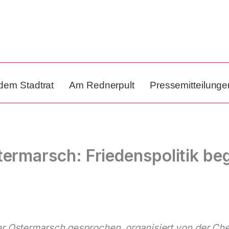
dem Stadtrat
Am Rednerpult
Pressemitteilunge
rmarsch: Friedenspolitik begin
r Ostermarsch gesprochen, organisiert von der Chem