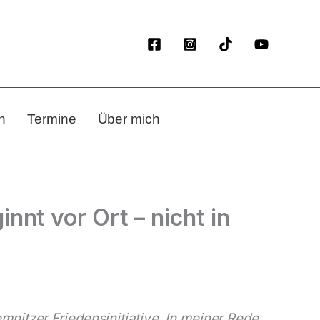
n
Termine
Über mich
nt vor Ort – nicht in
nitzer Friedensinitiative. In meiner Rede