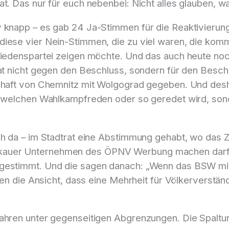
t. Das nur für euch nebenbei: Nicht alles glauben, wa
v knapp – es gab 24 Ja-Stimmen für die Reaktivierung
iese vier Nein-Stimmen, die zu viel waren, die komme
riedenspartei zeigen möchte. Und das auch heute noc
rat nicht gegen den Beschluss, sondern für den Besch
schaft von Chemnitz mit Wolgograd gegeben. Und desh
ndwelchen Wahlkampfreden oder so geredet wird, sond
ch da – im Stadtrat eine Abstimmung gehabt, wo das 
kauer Unternehmen des ÖPNV Werbung machen darf.
n gestimmt. Und die sagen danach: „Wenn das BSW m
eten die Ansicht, dass eine Mehrheit für Völkerverstä
Jahren unter gegenseitigen Abgrenzungen. Die Spalt