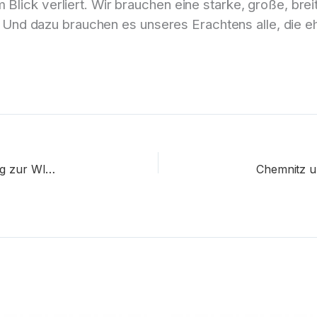
m Blick verliert. Wir brauchen eine starke, große, b
nd dazu brauchen es unseres Erachtens alle, die e
Eine Million Euro sparen – warum unser Vorschlag zur Wladimir-Sagorski-Straße scheiterte