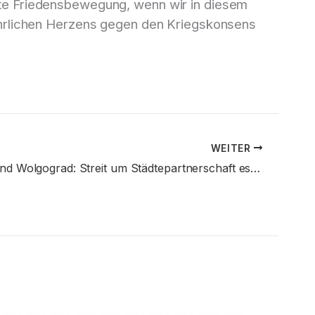
reite Friedensbewegung, wenn wir in diesem
hrlichen Herzens gegen den Kriegskonsens
WEITER
Chemnitz und Wolgograd: Streit um Städtepartnerschaft eskaliert im Stadtrat