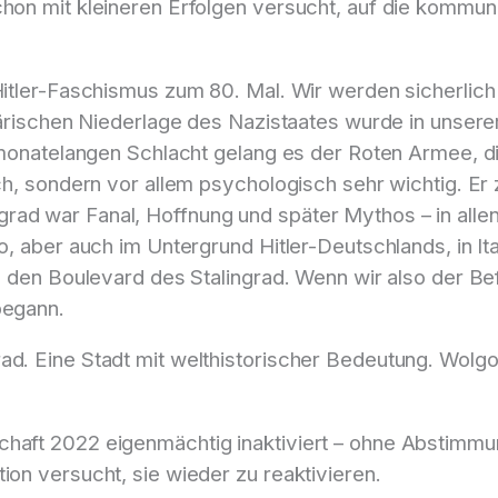
schon mit kleineren Erfolgen versucht, auf die kommu
 Hitler-Faschismus zum 80. Mal. Wir werden sicherli
litärischen Niederlage des Nazistaates wurde in unser
n, monatelangen Schlacht gelang es der Roten Armee, 
sch, sondern vor allem psychologisch sehr wichtig. Er
ad war Fanal, Hoffnung und später Mythos – in allen
so, aber auch im Untergrund Hitler-Deutschlands, in 
ris den Boulevard des Stalingrad. Wenn wir also der 
begann.
ad. Eine Stadt mit welthistorischer Bedeutung. Wolgog
haft 2022 eigenmächtig inaktiviert – ohne Abstimmun
ion versucht, sie wieder zu reaktivieren.