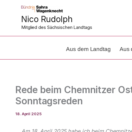
Zum
Inhalt
Nico Rudolph
springen
Mitglied des Sächsischen Landtags
Aus dem Landtag
Aus 
Rede beim Chemnitzer Oste
Sonntagsreden
18. April 2025
Am 18. April 2025 habe ich beim Chemnitze