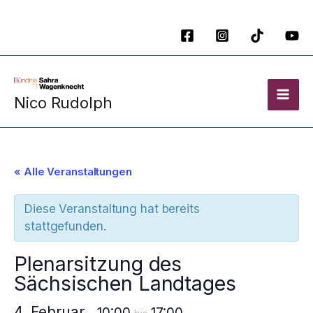
Zum
Inhalt
springen
Nico Rudolph
« Alle Veranstaltungen
Diese Veranstaltung hat bereits
stattgefunden.
Plenarsitzung des
Sächsischen Landtages
4. Februar
10:00
17:00