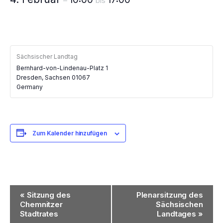
–
bis
Sächsischer Landtag
Bernhard-von-Lindenau-Platz 1
Dresden
,
Sachsen
01067
Germany
Zum Kalender hinzufügen
Veranstaltung-
«
Sitzung des
Plenarsitzung des
Navigation
Chemnitzer
Sächsischen
Stadtrates
Landtages
»