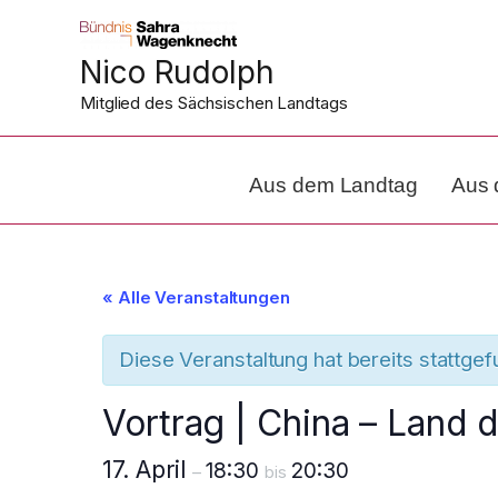
Zum
Inhalt
Nico Rudolph
springen
Mitglied des Sächsischen Landtags
Aus dem Landtag
Aus 
« Alle Veranstaltungen
Diese Veranstaltung hat bereits stattge
Vortrag | China – Land 
17. April
18:30
20:30
–
bis